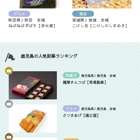
グルメ
雑貨
秋田県＞秋田 全域
宮城県＞宮城 全域
ねばねばぎばさ【渉水産】
こけし缶【こけしのしまぬき】
鹿児島の人気記事ランキング
和菓子
鹿児島県＞鹿児島 全域
薩摩きんつば【馬場製菓】
グルメ
鹿児島県＞鹿児島 全域
さつまあげ【揚立屋】