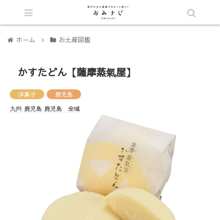
シェア
ホーム
お土産図鑑
かすたどん【薩摩蒸氣屋】
洋菓子
鹿児島
九州
鹿児島
鹿児島 全域