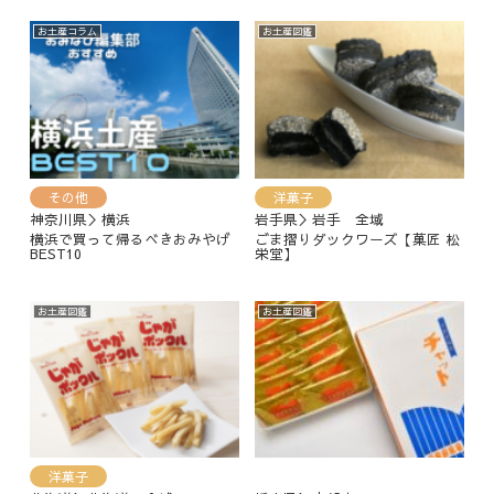
お土産コラム
お土産図鑑
その他
洋菓子
神奈川県＞横浜
岩手県＞岩手 全域
横浜で買って帰るべきおみやげ
ごま摺りダックワーズ【菓匠 松
BEST10
栄堂】
お土産図鑑
お土産図鑑
洋菓子