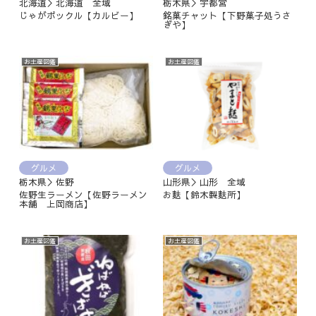
北海道＞北海道 全域
栃木県＞宇都宮
じゃがポックル【カルビー】
銘菓チャット【下野菓子処うさ
ぎや】
お土産図鑑
お土産図鑑
グルメ
グルメ
栃木県＞佐野
山形県＞山形 全域
佐野生ラーメン【佐野ラーメン
お麩【鈴木製麩所】
本舗 上岡商店】
お土産図鑑
お土産図鑑