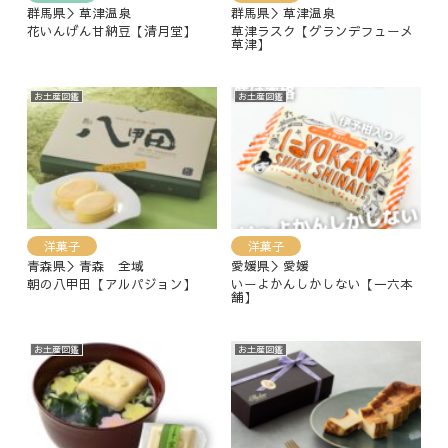
群馬県＞草津温泉
群馬県＞草津温泉
花いんげん甘納豆【清月堂】
草津ラスク【グランデフューメ
草津】
お土産図鑑
お土産図鑑
洋菓子
洋菓子
青森県＞青森 全域
愛媛県＞愛媛
朝の八甲田【アルパジョン】
いーよかんしかしない【一六本
舗】
お土産図鑑
お土産図鑑