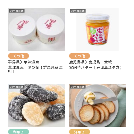
お土産図鑑
お土産図鑑
その他
その他
群馬県＞草津温泉
鹿児島県＞鹿児島 全域
草津温泉 湯の花【群馬県草津
安納芋バター【鹿児島ユタカ】
町】
お土産図鑑
お土産図鑑
和菓子
洋菓子