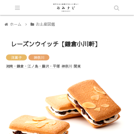
シェア
ホーム
お土産図鑑
レーズンウイッチ【鎌倉小川軒】
洋菓子
神奈川
湘南・鎌倉・江ノ島・藤沢・平塚
神奈川
関東