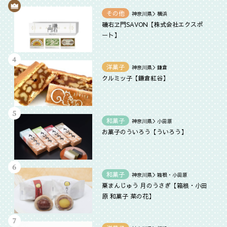
その他
神奈川県＞横浜
磯右ヱ門SAVON【株式会社エクスポ
ート】
洋菓子
神奈川県＞鎌倉
クルミッ子【鎌倉紅谷】
和菓子
神奈川県＞小田原
お菓子のういろう【ういろう】
和菓子
神奈川県＞箱根・小田原
栗まんじゅう 月のうさぎ【箱根・小田
原 和菓子 菜の花】