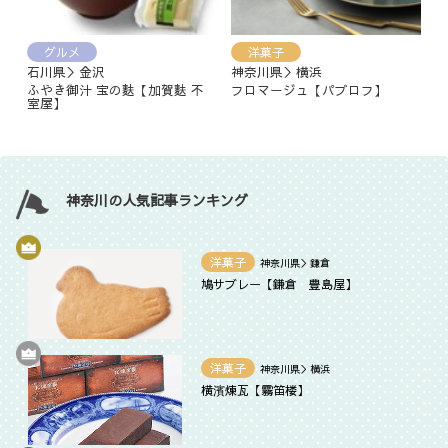
グルメ
洋菓子
石川県＞金沢
神奈川県＞横浜
ふやき御汁 宝の麩【加賀麩 不
フロマージュ【パブロフ】
室屋】
神奈川の人気記事ランキング
洋菓子
神奈川県＞鎌倉
鳩サブレー【鎌倉 豊島屋】
洋菓子
神奈川県＞横浜
横濱煉瓦【霧笛楼】