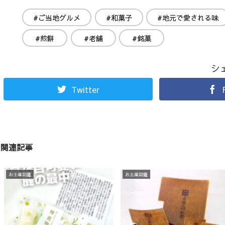
#ご当地グルメ
#和菓子
#地元で愛される味
#煎餅
#老舗
#銘菓
シ
Twitter
関連記事
お土産図鑑
お土産図鑑