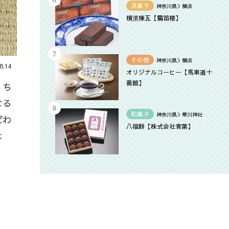
洋菓子
神奈川県＞横浜
横濱煉瓦【霧笛楼】
その他
神奈川県＞横浜
8.14
オリジナルコーヒー【馬車道十
番館】
、ち
なる
和菓子
神奈川県＞寒川神社
だわ
八福餅【株式会社青葉】
は