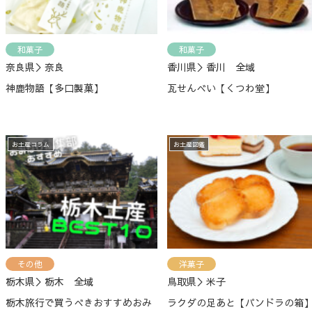
和菓子
和菓子
奈良県＞奈良
香川県＞香川 全域
神鹿物語【多口製菓】
瓦せんべい【くつわ堂】
お土産コラム
お土産図鑑
その他
洋菓子
栃木県＞栃木 全域
鳥取県＞米子
栃木旅行で買うべきおすすめおみ
ラクダの足あと【パンドラの箱