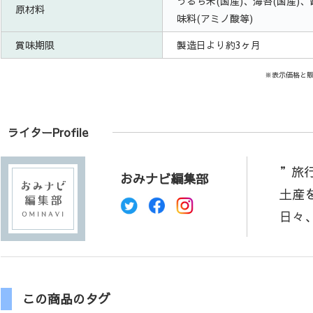
うるち米(国産)、海苔(国産)
原材料
味料(アミノ酸等)
賞味期限
製造日より約3ヶ月
※表示価格と
ライターProfile
”旅
おみナビ編集部
土産
日々
この商品のタグ