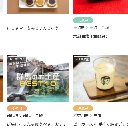
和菓子
鳥取県＞鳥取 全域
にしき堂 もみじまんじゅう
大風呂敷【宝製菓】
お土産コラム
お土産図鑑
その他
洋菓子
群馬県＞群馬 全域
神奈川県＞三浦
】
群馬に行ったら買うべき、おすす
ビーカー入り 手作り焼きプリ