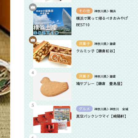
その他
神奈川県＞横浜
横浜で買って帰るべきおみやげ
BEST10
洋菓子
神奈川県＞鎌倉
クルミッ子【鎌倉紅谷】
洋菓子
神奈川県＞鎌倉
鳩サブレー【鎌倉 豊島屋】
グルメ
神奈川県＞神奈川 全域
真空パックシウマイ【崎陽軒】