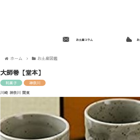
お土産コラム
お
ホーム
お土産図鑑
大師巻【堂本】
和菓子
神奈川
川崎
神奈川
関東