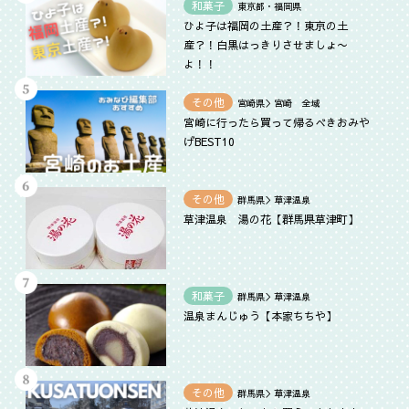
和菓子
東京都・福岡県
ひよ子は福岡の土産？！東京の土
産？！白黒はっきりさせましょ〜
よ！！
その他
宮崎県＞宮崎 全域
宮崎に行ったら買って帰るべきおみや
げBEST10
その他
群馬県＞草津温泉
草津温泉 湯の花【群馬県草津町】
和菓子
群馬県＞草津温泉
温泉まんじゅう【本家ちちや】
その他
群馬県＞草津温泉