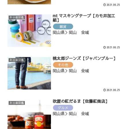
2021.08.25
mt マスキングテープ【カモ井加工
お土産図鑑
紙】
雑貨
岡山県＞岡山 全域
2021.08.25
桃太郎ジーンズ【ジャパンブルー】
お土産図鑑
その他
岡山県＞岡山 全域
2021.08.25
吹屋の紅だるま【佐藤紅商店】
お土産図鑑
グルメ
岡山県＞岡山 全域