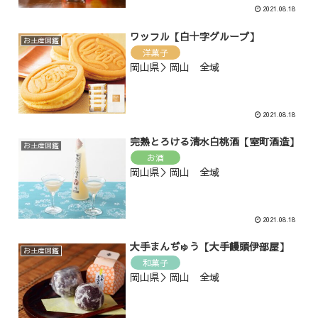
2021.08.18
ワッフル【白十字グループ】
お土産図鑑
洋菓子
岡山県＞岡山 全域
2021.08.18
完熟とろける清水白桃酒【室町酒造】
お土産図鑑
お酒
岡山県＞岡山 全域
2021.08.18
大手まんぢゅう【大手饅頭伊部屋】
お土産図鑑
和菓子
岡山県＞岡山 全域