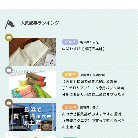
人気記事ランキング
グルメ
栃木県＞日光
ゆばむすび【補陀洛本舗】
洋菓子
福岡県＞福岡全域
【実食】福岡で愛され続けるお菓
子”チロリアン” お徳用パックは自
分用にも配り用のお土産にもぴったり
その他
滋賀県＞長浜
おみナビ編集部がおすすめする長浜
（黒壁スクエア）で買って変えるべき
お土産７選