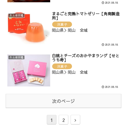
2021.08.18
まるごと完熟トマトゼリー【角南製造
お土産図鑑
所】
洋菓子
岡山県＞岡山 全域
2021.08.18
白桃とチーズのおかやまラング【せと
お土産図鑑
うち寿】
洋菓子
岡山県＞岡山 全域
2021.08.18
次のページ
1
2