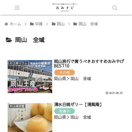
シェア
ホーム
中国
岡山
岡山 全域
岡山 全域
岡山旅行で買うべきおすすめおみやげ
お土産コラム
BEST10
その他
岡山県＞岡山 全域
2021.08.25
清水白桃ゼリー【清風庵】
お土産図鑑
和菓子
岡山県＞岡山 全域