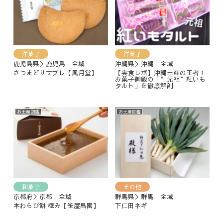
洋菓子
洋菓子
鹿児島県＞鹿児島 全域
沖縄県＞沖縄 全域
さつまどりサブレ【風月堂】
【実食レポ】沖縄土産の王者！
お菓子御殿の「”元祖”紅いも
タルト」を徹底解剖
お土産図鑑
お土産図鑑
和菓子
その他
京都府＞京都 全域
群馬県＞群馬 全域
本わらび餅 極み【笹屋昌園】
下仁田ネギ