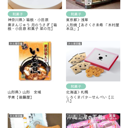
和菓子
和菓子
神奈川県＞箱根・小田原
東京都＞浅草
栗まんじゅう 月のうさぎ【箱
人形焼【あさくさ未希 「木村屋
根・小田原 和菓子 菜の花】
本店」】
お土産図鑑
お土産図鑑
和菓子
山形県＞山形 全域
北海道＞札幌
芋煮【後藤屋】
しろくまバターせんべい【三
八】
お土産図鑑
お土産コラム