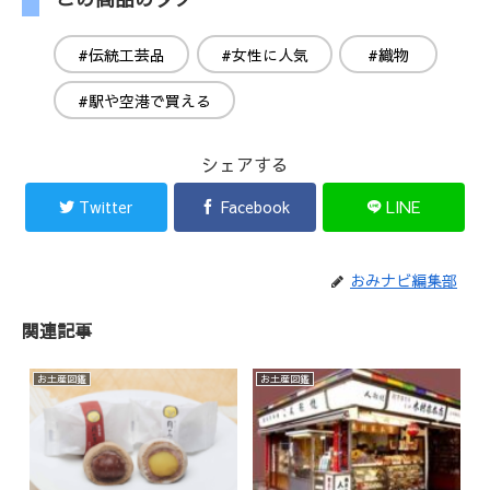
#伝統工芸品
#女性に人気
#織物
#駅や空港で買える
シェアする
Twitter
Facebook
LINE
おみナビ編集部
関連記事
お土産図鑑
お土産図鑑