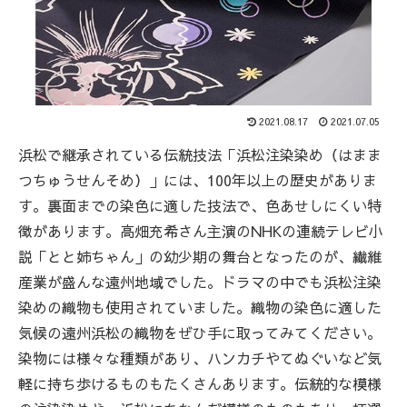
2021.08.17
2021.07.05
浜松で継承されている伝統技法「浜松注染染め（はまま
つちゅうせんそめ）」には、100年以上の歴史がありま
す。裏面までの染色に適した技法で、色あせしにくい特
徴があります。高畑充希さん主演のNHKの連続テレビ小
説「とと姉ちゃん」の幼少期の舞台となったのが、繊維
産業が盛んな遠州地域でした。ドラマの中でも浜松注染
染めの織物も使用されていました。織物の染色に適した
気候の遠州浜松の織物をぜひ手に取ってみてください。
染物には様々な種類があり、ハンカチやてぬぐいなど気
軽に持ち歩けるものもたくさんあります。伝統的な模様