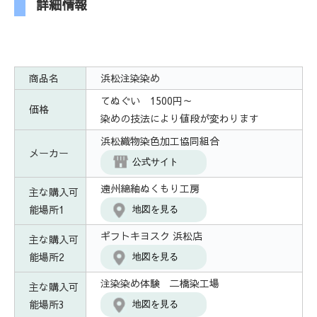
詳細情報
商品名
浜松注染染め
てぬぐい 1500円～
価格
染めの技法により値段が変わります
浜松織物染色加工協同組合
メーカー
公式サイト
遠州綿紬ぬくもり工房
主な購入可
能場所1
地図を見る
ギフトキヨスク 浜松店
主な購入可
能場所2
地図を見る
注染染め体験 二橋染工場
主な購入可
能場所3
地図を見る