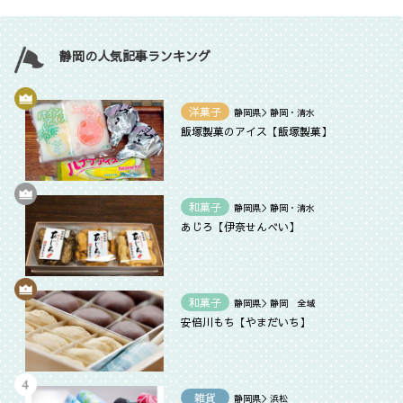
静岡の人気記事ランキング
洋菓子
静岡県＞静岡・清水
飯塚製菓のアイス【飯塚製菓】
和菓子
静岡県＞静岡・清水
あじろ【伊奈せんべい】
和菓子
静岡県＞静岡 全域
安倍川もち【やまだいち】
雑貨
静岡県＞浜松