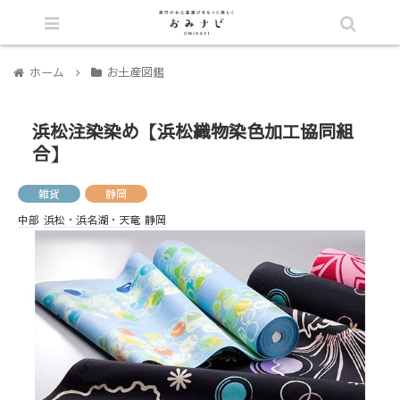
シェア
ホーム
お土産図鑑
浜松注染染め【浜松織物染色加工協同組
合】
雑貨
静岡
中部
浜松・浜名湖・天竜
静岡