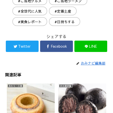
#ご当地グルメ
#ご当地ラーメン
#全世代に人気
#定番土産
#実食レポート
#日持ちする
シェアする
Twitter
Facebook
LINE
おみナビ編集部
関連記事
あわら・三国
お土産図鑑