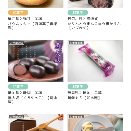
洋菓子
和菓子
福井県＞福井 全域
神奈川県＞横須賀
バウムッシュ【西洋菓子倶楽
かりんとうまんじゅう黒かりん
部】
【いづみや】
お土産図鑑
お土産図鑑
和菓子
和菓子
静岡県＞静岡 全域
福岡県＞福岡 全域
黒大奴（くろやっこ）【清水
筑紫もち【如水庵】
屋】
お土産図鑑
お土産図鑑