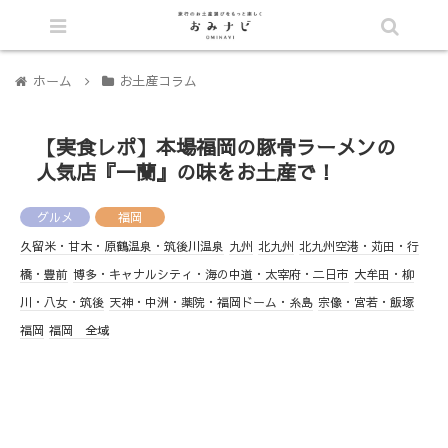
シェア
目次へ
ホーム
お土産コラム
【実食レポ】本場福岡の豚骨ラーメンの
人気店『一蘭』の味をお土産で！
グルメ
福岡
久留米・甘木・原鶴温泉・筑後川温泉
九州
北九州
北九州空港・苅田・行
橋・豊前
博多・キャナルシティ・海の中道・太宰府・二日市
大牟田・柳
川・八女・筑後
天神・中洲・薬院・福岡ドーム・糸島
宗像・宮若・飯塚
福岡
福岡 全域