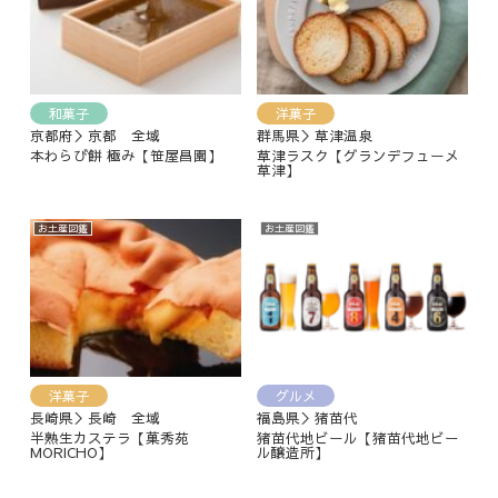
和菓子
洋菓子
京都府＞京都 全域
群馬県＞草津温泉
本わらび餅 極み【笹屋昌園】
草津ラスク【グランデフューメ
草津】
お土産図鑑
お土産図鑑
洋菓子
グルメ
長崎県＞長崎 全域
福島県＞猪苗代
半熟生カステラ【菓秀苑
猪苗代地ビール【猪苗代地ビー
MORICHO】
ル醸造所】