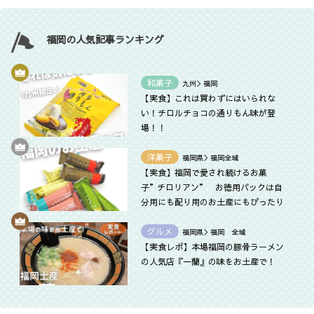
福岡の人気記事ランキング
和菓子
九州＞福岡
【実食】これは買わずにはいられな
い！チロルチョコの通りもん味が登
場！！
洋菓子
福岡県＞福岡全域
【実食】福岡で愛され続けるお菓
子”チロリアン” お徳用パックは自
分用にも配り用のお土産にもぴったり
グルメ
福岡県＞福岡 全域
【実食レポ】本場福岡の豚骨ラーメン
の人気店『一蘭』の味をお土産で！