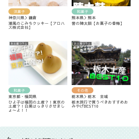
洋菓子
和菓子
神奈川県＞鎌倉
熊本県＞熊本
潮風のこみちクッキー【アロハ
誉の陣太鼓【お菓子の香梅】
ス株式会社】
お土産コラム
お土産コラム
和菓子
その他
東京都・福岡県
栃木県＞栃木 全域
ひよ子は福岡の土産？！東京の
栃木旅行で買うべきおすすめお
土産？！白黒はっきりさせまし
みやげBEST10
ょ〜よ！！