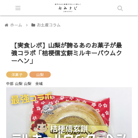
シェア
目次へ
ホーム
お土産コラム
【実食レポ】山梨が誇るあのお菓子が最
強コラボ「桔梗信玄餅ミルキーバウムク
ーヘン」
洋菓子
山梨
中部
山梨
山梨 全域