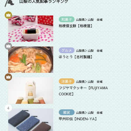
山梨の人気記事ランキング
和菓子
山梨県＞山梨 全域
桔梗信玄餅【桔梗屋】
グルメ
山梨県＞山梨 全域
ほうとう【志村製麺】
洋菓子
山梨県＞山梨 全域
フジヤマクッキー【FUJIYAMA
COOKIE】
雑貨
山梨県＞山梨 全域
甲州印伝【INDEN-YA】