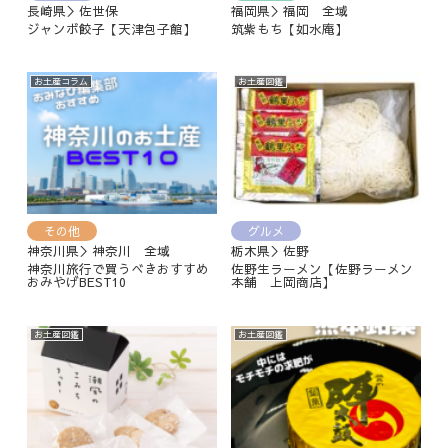
長崎県＞佐世保
福岡県＞福岡 全域
ジャンボ餃子【天津包子館】
筑紫もち【如水庵】
お土産コラム
お土産図鑑
その他
グルメ
神奈川県＞神奈川 全域
栃木県＞佐野
神奈川旅行で買うべきおすすめ
佐野生ラーメン【佐野ラーメン
おみやげBEST10
本舗 上岡商店】
お土産図鑑
お土産図鑑