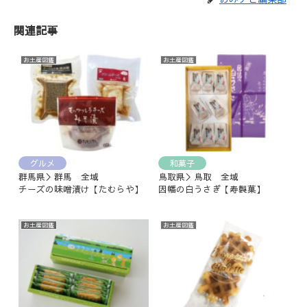
関連記事
お土産図鑑
お土産図鑑
グルメ
和菓子
群馬県＞群馬 全域
鳥取県＞鳥取 全域
チーズの味噌漬け【たむらや】
因幡の白うさぎ【寿製菓】
お土産図鑑
お土産図鑑