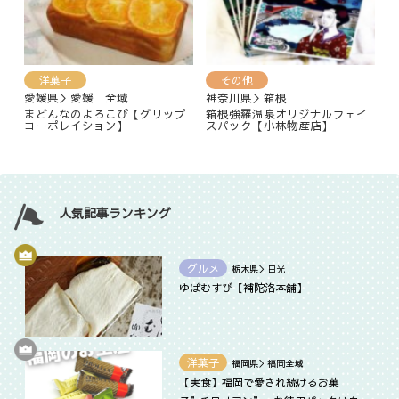
洋菓子
その他
愛媛県＞愛媛 全域
神奈川県＞箱根
まどんなのよろこび【グリップ
箱根強羅温泉オリジナルフェイ
コーポレイション】
スパック【小林物産店】
人気記事ランキング
グルメ
栃木県＞日光
ゆばむすび【補陀洛本舗】
洋菓子
福岡県＞福岡全域
【実食】福岡で愛され続けるお菓