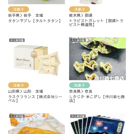
洋菓子
洋菓子
岩手県＞岩手 全域
栃木県＞那須
タタンサブレ【タルトタタン】
トラピストガレット【那須トラ
ピスト修道院】
お土産図鑑
お土産図鑑
洋菓子
和菓子
山形県＞山形 全域
奈良県＞奈良
ラスクフランス【株式会社シー
しかじか 米こがし【中川政七商
ベル】
店】
お土産図鑑
お土産図鑑