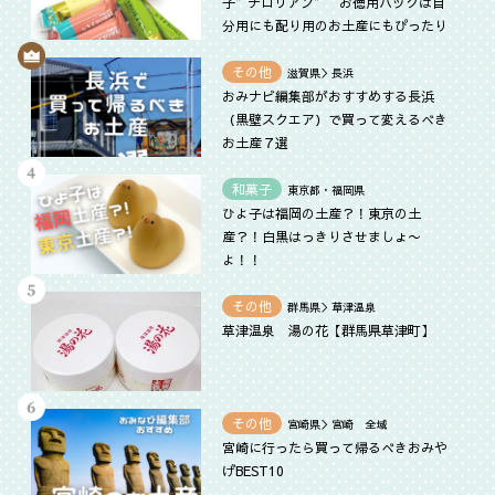
子”チロリアン” お徳用パックは自
分用にも配り用のお土産にもぴったり
その他
滋賀県＞長浜
おみナビ編集部がおすすめする長浜
（黒壁スクエア）で買って変えるべき
お土産７選
和菓子
東京都・福岡県
ひよ子は福岡の土産？！東京の土
産？！白黒はっきりさせましょ〜
よ！！
その他
群馬県＞草津温泉
草津温泉 湯の花【群馬県草津町】
その他
宮崎県＞宮崎 全域
宮崎に行ったら買って帰るべきおみや
げBEST10