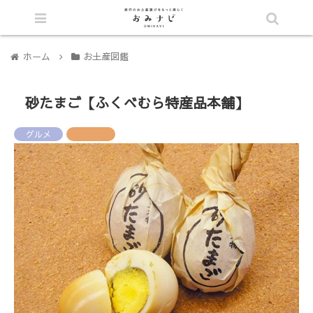
シェア
ホーム
お土産図鑑
砂たまご【ふくべむら特産品本舗】
グルメ