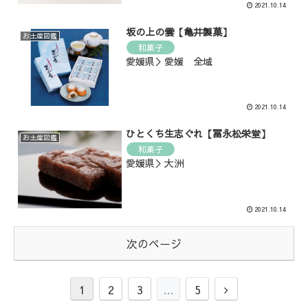
2021.10.14
坂の上の雲【亀井製菓】
お土産図鑑
和菓子
愛媛県＞愛媛 全域
2021.10.14
ひとくち生志ぐれ【冨永松栄堂】
お土産図鑑
和菓子
愛媛県＞大洲
2021.10.14
次のページ
1
2
3
…
5