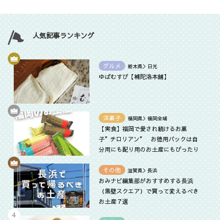
人気記事ランキング
グルメ
栃木県＞日光
ゆばむすび【補陀洛本舗】
洋菓子
福岡県＞福岡全域
【実食】福岡で愛され続けるお菓
子”チロリアン” お徳用パックは自
分用にも配り用のお土産にもぴったり
その他
滋賀県＞長浜
おみナビ編集部がおすすめする長浜
（黒壁スクエア）で買って変えるべき
お土産７選