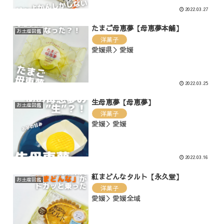
2022.03.27
たまご母恵夢【母恵夢本舗】
お土産図鑑
洋菓子
愛媛県＞愛媛
2022.03.25
生母恵夢【母恵夢】
お土産図鑑
洋菓子
愛媛＞愛媛
2022.03.16
紅まどんなタルト【永久堂】
お土産図鑑
洋菓子
愛媛＞愛媛全域