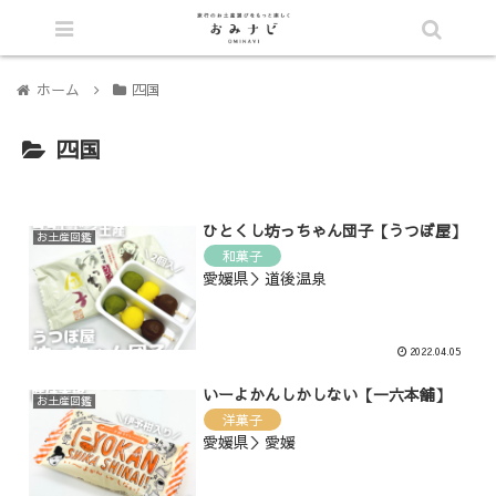
シェア
ホーム
四国
四国
ひとくし坊っちゃん団子【うつぼ屋】
お土産図鑑
和菓子
愛媛県＞道後温泉
2022.04.05
いーよかんしかしない【一六本舗】
お土産図鑑
洋菓子
愛媛県＞愛媛