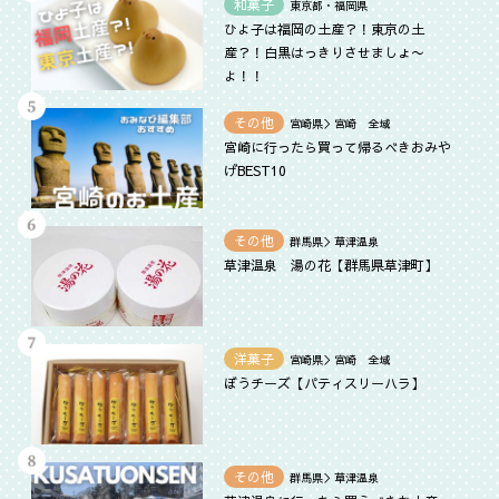
和菓子
東京都・福岡県
ひよ子は福岡の土産？！東京の土
産？！白黒はっきりさせましょ〜
よ！！
その他
宮崎県＞宮崎 全域
宮崎に行ったら買って帰るべきおみや
げBEST10
その他
群馬県＞草津温泉
草津温泉 湯の花【群馬県草津町】
洋菓子
宮崎県＞宮崎 全域
ぼうチーズ【パティスリーハラ】
その他
群馬県＞草津温泉