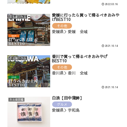
2022.03.16
愛媛に行ったら買って帰るべきおみや
お土産コラム
げBEST10
その他
愛媛県＞愛媛 全域
2021.10.14
香川で買って帰るべきおみやげ
お土産コラム
BEST10
その他
香川県＞香川 全域
2021.10.14
白浪【田中蒲鉾】
お土産図鑑
グルメ
愛媛県＞宇和島