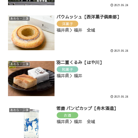
2021.09.24
バウムッシュ【西洋菓子倶楽部】
あわら・三国
洋菓子
福井県＞福井 全域
2021.09.24
羽二重くるみ【はや川】
あわら・三国
和菓子
福井県＞福井
2021.09.24
若鹿 バンビカップ【舟木酒造】
あわら・三国
お酒
福井県＞福井 全域