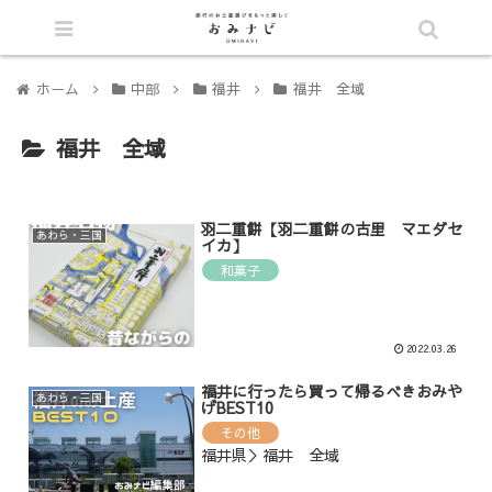
シェア
ホーム
中部
福井
福井 全域
福井 全域
羽二重餅【羽二重餅の古里 マエダセ
あわら・三国
イカ】
和菓子
2022.03.26
福井に行ったら買って帰るべきおみや
あわら・三国
げBEST10
その他
福井県＞福井 全域