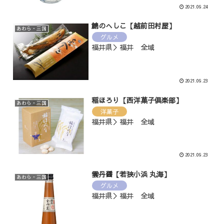
2021.09.24
鯖のへしこ【越前田村屋】
あわら・三国
グルメ
福井県＞福井 全域
2021.09.23
稲ほろり【西洋菓子倶楽部】
あわら・三国
洋菓子
福井県＞福井 全域
2021.09.23
雲丹醤【若狭小浜 丸海】
あわら・三国
グルメ
福井県＞福井 全域