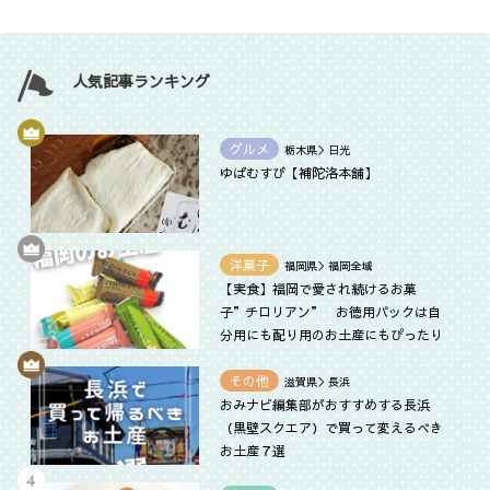
人気記事ランキング
グルメ
栃木県＞日光
ゆばむすび【補陀洛本舗】
洋菓子
福岡県＞福岡全域
【実食】福岡で愛され続けるお菓
子”チロリアン” お徳用パックは自
分用にも配り用のお土産にもぴったり
その他
滋賀県＞長浜
おみナビ編集部がおすすめする長浜
（黒壁スクエア）で買って変えるべき
お土産７選