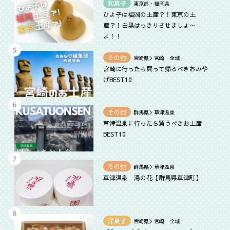
和菓子
東京都・福岡県
ひよ子は福岡の土産？！東京の土
産？！白黒はっきりさせましょ〜
よ！！
その他
宮崎県＞宮崎 全域
宮崎に行ったら買って帰るべきおみや
げBEST10
その他
群馬県＞草津温泉
草津温泉に行ったら買うべきお土産
BEST10
その他
群馬県＞草津温泉
草津温泉 湯の花【群馬県草津町】
洋菓子
宮崎県＞宮崎 全域