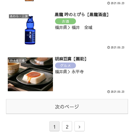
2021.09.23
黒龍 吟のとびら【黒龍酒造】
あわら・三国
お酒
福井県＞福井 全域
2021.09.23
胡麻豆腐【團助】
お土産図鑑
グルメ
福井県＞永平寺
2021.09.23
次のページ
1
2