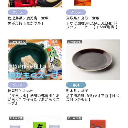
グルメ
グルメ
鹿児島県＞鹿児島 全域
鳥取県＞鳥取 全域
黒ぶた侍【黒かつ亭】
すなば珈琲SPECIAL BLEND ド
リップコーヒー【すなば珈琲 】
お土産コラム
お土産図鑑
グルメ
雑貨
福岡県＞北九州
栃木県＞益子
【実食レポ】漁師の邪魔者”あ
益子伝統釉_飴釉 8寸平皿【株式
かもく”で作った『あかもくス
会社つかもと】
ープ』
お土産図鑑
お土産図鑑