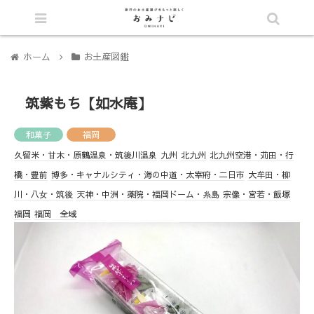
シェア
ホーム
お土産図鑑
筑紫もち【如水庵】
和菓子
福岡
久留米・甘木・原鶴温泉・筑後川温泉
九州
北九州
北九州空港・苅田・行
橋・豊前
博多・キャナルシティ・海の中道・太宰府・二日市
大牟田・柳
川・八女・筑後
天神・中洲・薬院・福岡ドーム・糸島
宗像・宮若・飯塚
福岡
福岡 全域