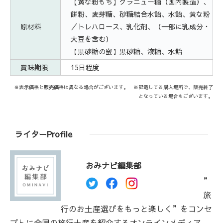
【黄な粉もち】グラニュー糖（国内製造）、
餅粉、麦芽糖、砂糖結合水飴、水飴、黄な粉
原材料
／トレハロース、乳化剤、（一部に乳成分・
大豆を含む）
【黒砂糖の蜜】黒砂糖、液糖、水飴
賞味期限
15日程度
※表示価格と販売価格は異なる場合がございます。 ※記載してる購入場所で、販売終了
となっている場合もございます。
ライターProfile
おみナビ編集部
”
旅
行のお土産選びをもっと楽しく”をコンセ
プトに全国の旅行土産を紹介するオンラインメディア