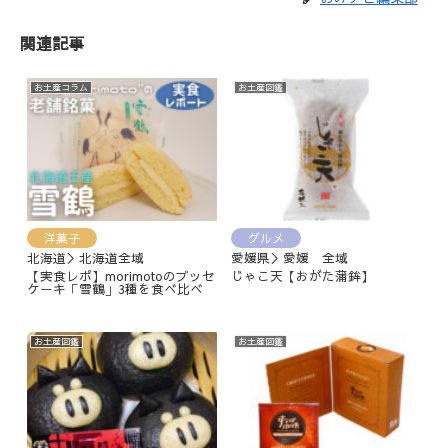
関連記事
お土産コラム
お土産図鑑
洋菓子
グルメ
北海道＞北海道全域
愛媛県＞愛媛 全域
【実食レポ】morimotoのブッセ
じゃこ天【おがた蒲鉾】
ケーキ「雪鶴」3種を食べ比べ
お土産図鑑
お土産図鑑