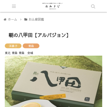
シェア
ホーム
お土産図鑑
朝の八甲田【アルパジョン】
洋菓子
青森
東北
青森
青森 全域