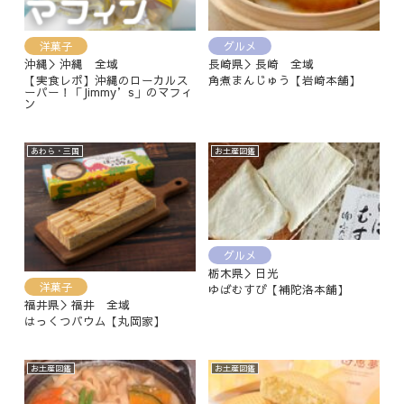
洋菓子
グルメ
沖縄＞沖縄 全域
長崎県＞長崎 全域
【実食レポ】沖縄のローカルス
角煮まんじゅう【岩崎本舗】
ーパー！「Jimmy’s」のマフィ
ン
あわら・三国
お土産図鑑
グルメ
栃木県＞日光
洋菓子
ゆばむすび【補陀洛本舗】
福井県＞福井 全域
はっくつバウム【丸岡家】
お土産図鑑
お土産図鑑