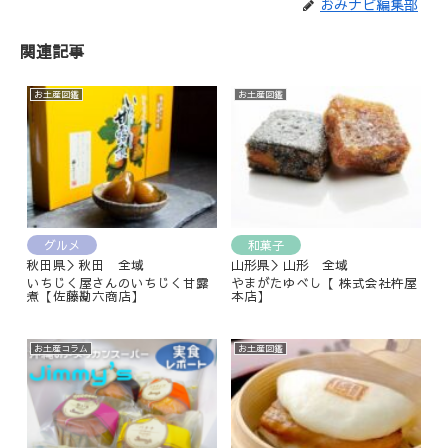
おみナビ編集部
関連記事
お土産図鑑
お土産図鑑
グルメ
和菓子
秋田県＞秋田 全域
山形県＞山形 全域
いちじく屋さんのいちじく甘露
やまがたゆべし【 株式会社杵屋
煮【佐藤勘六商店】
本店】
お土産コラム
お土産図鑑