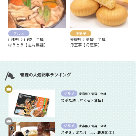
グルメ
洋菓子
山梨県＞山梨 全域
愛媛県＞愛媛 全域
ほうとう【志村製麺】
母恵夢【母恵夢】
青森の人気記事ランキング
グルメ
青森県＞青森 全域
ねぶた漬【ヤマモト食品】
グルメ
青森県＞青森 全域
スタミナ源たれ【上北農産加工】