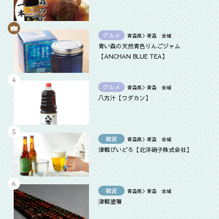
グルメ
青森県＞青森 全域
青い森の天然青色りんごジャム
【ANCHAN BLUE TEA】
グルメ
青森県＞青森 全域
八方汁【ワダカン】
雑貨
青森県＞青森 全域
津軽びいどろ【北洋硝子株式会社】
雑貨
青森県＞青森 全域
津軽塗箸