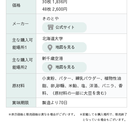
30枚 1,836円
価格
48枚 2,600円
きのとや
メーカー
公式サイト
北海道大学
主な購入可
能場所1
地図を見る
新千歳空港
主な購入可
能場所2
地図を見る
小麦粉、バター、練乳パウダー、植物性油
原材料
脂、卵,砂糖、米飴、塩、洋酒、バニラ、香
料、（原材料の一部に大豆を含む）
賞味期限
製造より70日
※表示価格と販売価格は異なる場合がございます。 ※記載してる購入場所で、販売終了
となっている場合もございます。