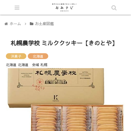
シェア
ホーム
お土産図鑑
札幌農学校 ミルククッキー【きのとや】
洋菓子
北海道
北海道
北海道 全域
札幌