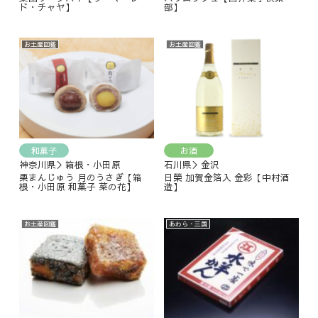
ド・チャヤ】
部】
お土産図鑑
お土産図鑑
和菓子
お酒
神奈川県＞箱根・小田原
石川県＞金沢
栗まんじゅう 月のうさぎ【箱
日榮 加賀金箔入 金彩【中村酒
根・小田原 和菓子 菜の花】
造】
お土産図鑑
あわら・三国