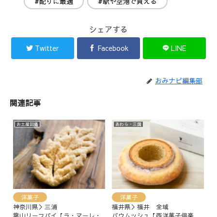
#配りに最適
#駅や空港で買える
シェアする
Twitter
Facebook
LINE
おみナビ編集部
関連記事
お土産図鑑
あわら・三国
洋菓子
洋菓子
神奈川県＞三浦
福井県＞福井 全域
葉山リーフパイ【ラ・マーレ・
バウムッシュ【西洋菓子倶楽