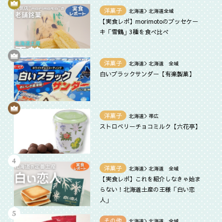
洋菓子
北海道＞北海道全域
【実食レポ】morimotoのブッセケー
キ「雪鶴」3種を食べ比べ
洋菓子
北海道＞北海道 全域
白いブラックサンダー【有楽製菓】
洋菓子
北海道＞帯広
ストロベリーチョコミルク【六花亭】
洋菓子
北海道＞北海道 全域
【実食レポ】これを紹介しなきゃ始ま
らない！北海道土産の王様「白い恋
人」
その他
北海道＞北海道 全域