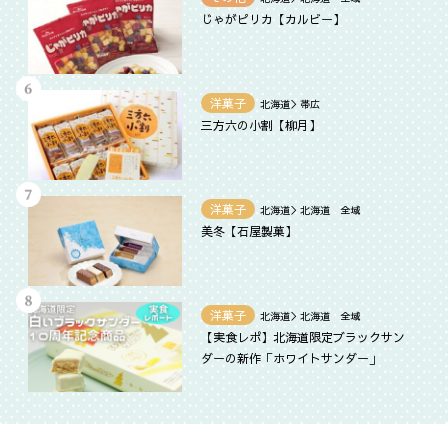
じゃがピリカ【カルビー】
洋菓子
北海道＞帯広
三方六の小割【柳月】
洋菓子
北海道＞北海道 全域
美冬【石屋製菓】
洋菓子
北海道＞北海道 全域
【実食レポ】北海道限定ブラックサン
ダーの新作「ホワイトサンダー」