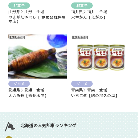
和菓子
和菓子
山形県＞山形 全域
福井県＞福井 全域
やまがたゆべし【 株式会社杵屋
水羊かん【えがわ】
本店】
お土産図鑑
お土産図鑑
グルメ
グルメ
愛媛県＞愛媛 全域
青森県＞青森 全域
太刀魚巻【秀長水産】
いちご煮【味の加久の屋】
北海道の人気記事ランキング