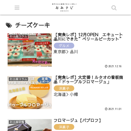
シェア
チーズケーキ
【実食レポ】12月OPEN エキュート
お土産コラム
品川にできた”ベリールビーカット”
グルメ
東京都＞品川
2021.12.16
【実食レポ】大定番！ルタオの看板商
お土産コラム
品「ドゥーブルフロマージュ」
洋菓子
北海道＞小樽
2021.11.01
フロマージュ【パブロフ】
お土産図鑑
洋菓子