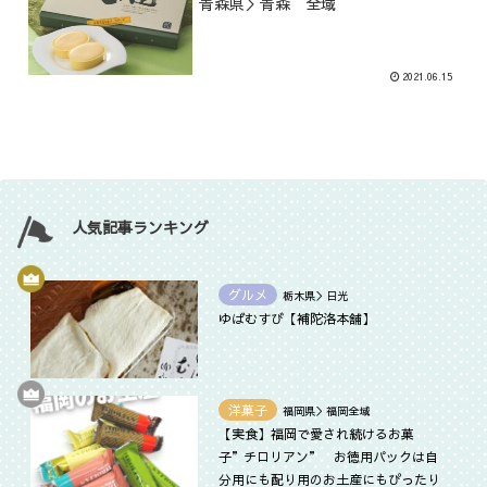
青森県＞青森 全域
2021.06.15
人気記事ランキング
グルメ
栃木県＞日光
ゆばむすび【補陀洛本舗】
洋菓子
福岡県＞福岡全域
【実食】福岡で愛され続けるお菓
子”チロリアン” お徳用パックは自
分用にも配り用のお土産にもぴったり