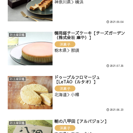
神奈川県＞横浜
2021.09.04
御用邸チーズケーキ【チーズガーデン
お土産図鑑
（株式会社 庫や）】
洋菓子
栃木県＞那須
2021.07.29
ドゥーブルフロマージュ
お土産図鑑
【LeTAO（ルタオ）】
洋菓子
北海道＞小樽
2021.06.23
朝の八甲田【アルパジョン】
お土産図鑑
洋菓子