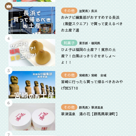
その他
滋賀県＞長浜
おみナビ編集部がおすすめする長浜
（黒壁スクエア）で買って変えるべき
お土産７選
和菓子
東京都・福岡県
ひよ子は福岡の土産？！東京の土
産？！白黒はっきりさせましょ〜
よ！！
その他
宮崎県＞宮崎 全域
宮崎に行ったら買って帰るべきおみや
げBEST10
その他
群馬県＞草津温泉
草津温泉 湯の花【群馬県草津町】