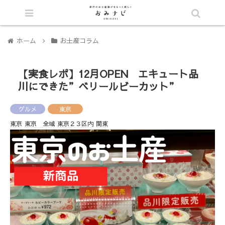
シェア
目次へ
ホーム
お土産コラム
【実食レポ】12月OPEN エキュート品
川にできた”ベリールビーカット”
グルメ
東京
東京
東京 全域
東京２３区内
関東