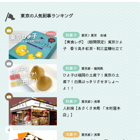
東京の人気記事ランキング
和菓子
東京＞東京 全域
【実食レポ】（期間限定）東京ひよ
子 香り高き紅茶・和三盆糖仕立て
和菓子
東京都・福岡県
ひよ子は福岡の土産？！東京の土
産？！白黒はっきりさせましょ〜
よ！！
和菓子
東京都＞浅草
人形焼【あさくさ未希 「木村屋本
店」】
洋菓子
東京都＞浅草