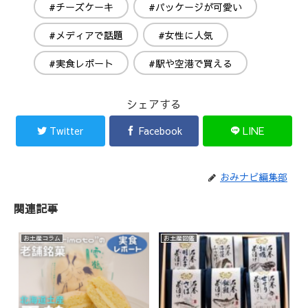
#チーズケーキ
#パッケージが可愛い
#メディアで話題
#女性に人気
#実食レポート
#駅や空港で買える
シェアする
Twitter
Facebook
LINE
おみナビ編集部
関連記事
お土産コラム
お土産図鑑