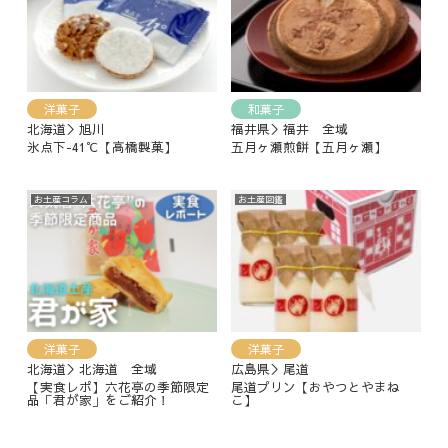
洋菓子
和菓子
北海道＞旭川
福井県＞福井 全域
氷点下-41℃【高橋製菓】
五月ヶ瀬煎餅【五月ヶ瀬】
お土産コラム
お土産図鑑
洋菓子
洋菓子
北海道＞北海道 全域
広島県＞尾道
【実食レポ】六花亭の季節限定
尾道プリン【おやつとやまね
品「君が家」をご紹介！
こ】