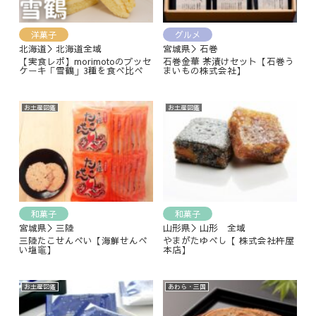
洋菓子
グルメ
北海道＞北海道全域
宮城県＞石巻
【実食レポ】morimotoのブッセ
石巻金華 茶漬けセット【石巻う
ケーキ「雪鶴」3種を食べ比べ
まいもの株式会社】
お土産図鑑
お土産図鑑
和菓子
和菓子
宮城県＞三陸
山形県＞山形 全域
三陸たこせんべい【海鮮せんべ
やまがたゆべし【 株式会社杵屋
い塩竈】
本店】
お土産図鑑
あわら・三国