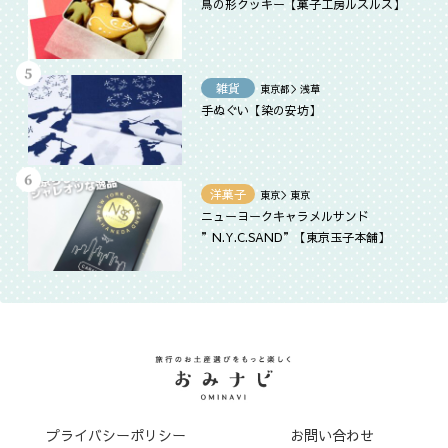
鳥の形クッキー【菓子工房ルスルス】
雑貨
東京都＞浅草
手ぬぐい【染の安坊】
洋菓子
東京＞東京
ニューヨークキャラメルサンド
”N.Y.C.SAND”【東京玉子本舗】
プライバシーポリシー
お問い合わせ