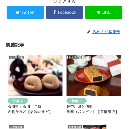
シェアする
Twitter
Facebook
LINE
おみナビ編集部
関連記事
お土産図鑑
お土産図鑑
和菓子
和菓子
香川県＞香川 全域
神奈川県＞横浜
名物かまど【名物かまど】
番餅（バンピン）【重慶飯店】
お土産図鑑
お土産図鑑