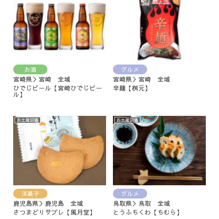
お酒
グルメ
宮崎県＞宮崎 全域
宮崎県＞宮崎 全域
ひでじビール【宮崎ひでじビー
辛麺【桝元】
ル】
お土産図鑑
お土産図鑑
洋菓子
グルメ
鹿児島県＞鹿児島 全域
鳥取県＞鳥取 全域
さつまどりサブレ【風月堂】
とうふちくわ【ちむら】