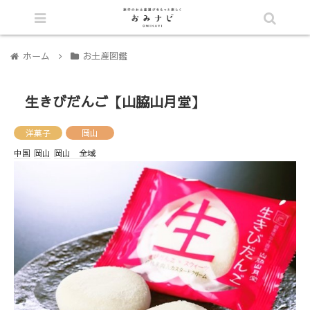
シェア
ホーム
お土産図鑑
生きびだんご【山脇山月堂】
洋菓子
岡山
中国
岡山
岡山 全域