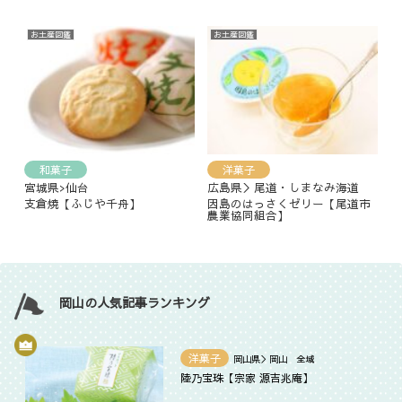
お土産図鑑
お土産図鑑
和菓子
洋菓子
宮城県>仙台
広島県＞尾道・しまなみ海道
支倉焼【ふじや千舟】
因島のはっさくゼリー【尾道市
農業協同組合】
岡山の人気記事ランキング
洋菓子
岡山県＞岡山 全域
陸乃宝珠【‎宗家 源吉兆庵】