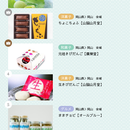
洋菓子
岡山県＞岡山 全域
ちょこちょふ【山脇山月堂】
和菓子
岡山県＞岡山 全域
元祖きびだんご【廣榮堂】
洋菓子
岡山県＞岡山 全域
生きびだんご【山脇山月堂】
グルメ
岡山県＞岡山 全域
ままチョビ【オールブルー】