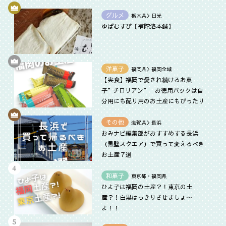
グルメ
栃木県＞日光
ゆばむすび【補陀洛本舗】
洋菓子
福岡県＞福岡全域
【実食】福岡で愛され続けるお菓
子”チロリアン” お徳用パックは自
分用にも配り用のお土産にもぴったり
その他
滋賀県＞長浜
おみナビ編集部がおすすめする長浜
（黒壁スクエア）で買って変えるべき
お土産７選
和菓子
東京都・福岡県
ひよ子は福岡の土産？！東京の土
産？！白黒はっきりさせましょ〜
よ！！