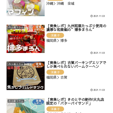
沖縄＞沖縄 全域
2021.11.03
【実食レポ】九州和栗たっぷり使用の
お土産コラム
濃厚な和栗餡の”博多まろん”
洋菓子
福岡県＞博多
2021.11.03
【実食レポ】古賀パーキングエリアで
お土産コラム
しか食べられないバームクーヘン
洋菓子
福岡県＞古賀
2021.11.03
【実食レポ】きのとやの新作!大丸店
お土産コラム
限定の「バターパイサンド」
洋菓子