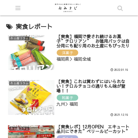
シェア
実食レポート
【実食】福岡で愛され続けるお菓
お土産コラム
子”チロリアン” お徳用パックは自
分用にも配り用のお土産にもぴったり
洋菓子
福岡県＞福岡全域
2022.01.19
【実食】これは買わずにはいられな
お土産コラム
い！チロルチョコの通りもん味が登
場！！
和菓子
九州＞福岡
2021.12.19
【実食レポ】12月OPEN エキュート
お土産コラム
品川にできた”ベリールビーカット”