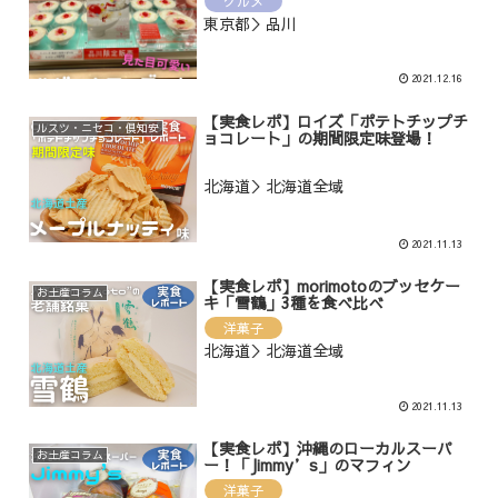
グルメ
東京都＞品川
2021.12.16
【実食レポ】ロイズ「ポテトチップチ
ルスツ・ニセコ・倶知安
ョコレート」の期間限定味登場！
北海道＞北海道全域
2021.11.13
【実食レポ】morimotoのブッセケー
お土産コラム
キ「雪鶴」3種を食べ比べ
洋菓子
北海道＞北海道全域
2021.11.13
【実食レポ】沖縄のローカルスーパ
お土産コラム
ー！「Jimmy’s」のマフィン
洋菓子