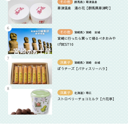
その他
群馬県＞草津温泉
草津温泉 湯の花【群馬県草津町】
その他
宮崎県＞宮崎 全域
宮崎に行ったら買って帰るべきおみや
げBEST10
洋菓子
宮崎県＞宮崎 全域
ぼうチーズ【パティスリーハラ】
洋菓子
北海道＞帯広
ストロベリーチョコミルク【六花亭】