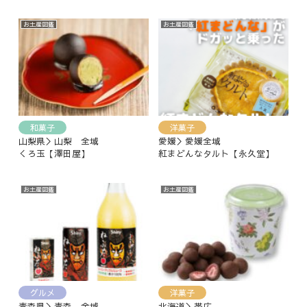
お土産図鑑
お土産図鑑
和菓子
洋菓子
山梨県＞山梨 全域
愛媛＞愛媛全域
くろ玉【澤田屋】
紅まどんなタルト【永久堂】
お土産図鑑
お土産図鑑
グルメ
洋菓子
青森県＞青森 全域
北海道＞帯広