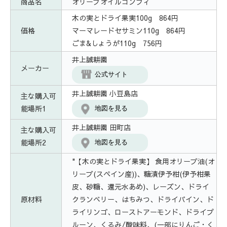
商品名
オリーブオイルコンフィ
木の実とドライ果実100g 864円
価格
マーマレードセサミン110g 864円
ごま&しょうが110g 756円
井上誠耕園
メーカー
公式サイト
井上誠耕園 小豆島店
主な購入可
能場所1
地図を見る
井上誠耕園 田町店
主な購入可
能場所2
地図を見る
"【木の実とドライ果実】 食用オリーブ油(オ
リーブ(スペイン産))、糖漬伊予柑(伊予柑果
皮、砂糖、還元水あめ)、レーズン、ドライ
原材料
クランベリー、はちみつ、ドライパイン、ド
ライリンゴ、ローストアーモンド、ドライプ
ルーン、くるみ/酸味料、(一部にりんご・く