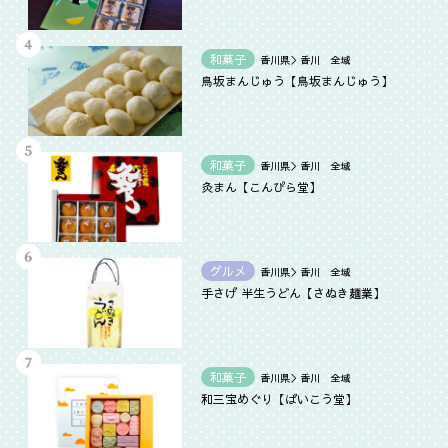
和菓子
香川県＞香川 全域
鳥坂まんじゅう【鳥坂まんじゅう】
和菓子
香川県＞香川 全域
灸まん【こんぴら堂】
グルメ
香川県＞香川 全域
手さげ 半生うどん【さぬき麺業】
和菓子
香川県＞香川 全域
和三宝めぐり【ばいこう堂】