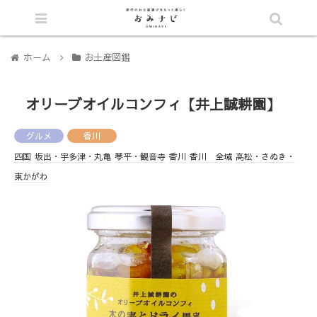
シェア
ホーム
お土産図鑑
オリーブオイルコンフィ【井上誠耕園】
グルメ
香川
四国
坂出・宇多津・丸亀
琴平・観音寺
香川
香川 全域
高松・さぬき・
東かがわ