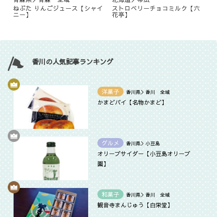
ねぶた りんごジュース【シャイ
ストロベリーチョコミルク【六
ニー】
花亭】
香川の人気記事ランキング
洋菓子
香川県＞香川 全域
かまどパイ【名物かまど】
グルメ
香川県＞小豆島
オリーブサイダー【小豆島オリーブ
園】
和菓子
香川県＞香川 全域
観音寺まんじゅう【白栄堂】