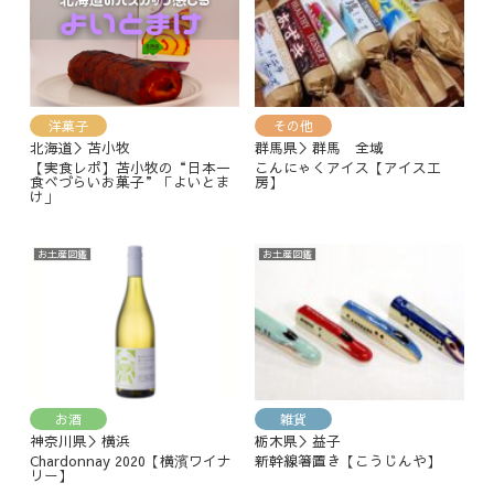
洋菓子
その他
北海道＞苫小牧
群馬県＞群馬 全域
【実食レポ】苫小牧の“日本一
こんにゃくアイス【アイス工
食べづらいお菓子”「よいとま
房】
け」
お土産図鑑
お土産図鑑
お酒
雑貨
神奈川県＞横浜
栃木県＞益子
Chardonnay 2020【横濱ワイナ
新幹線箸置き【こうじんや】
リー】