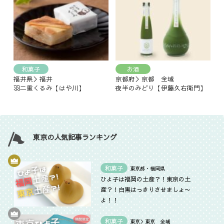
和菓子
お酒
福井県＞福井
京都府＞京都 全域
羽二重くるみ【はや川】
夜半のみどり【伊藤久右衛門】
東京の人気記事ランキング
和菓子
東京都・福岡県
ひよ子は福岡の土産？！東京の土
産？！白黒はっきりさせましょ〜
よ！！
和菓子
東京＞東京 全域