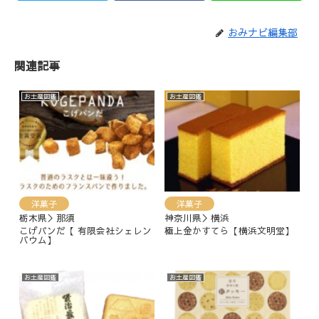
おみナビ編集部
関連記事
お土産図鑑
お土産図鑑
洋菓子
洋菓子
栃木県＞那須
神奈川県＞横浜
こげパンだ【 有限会社シェレン
極上金かすてら【横浜文明堂】
バウム】
お土産図鑑
お土産図鑑