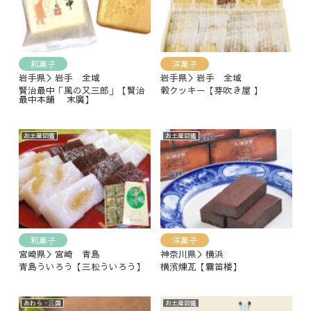
和菓子
洋菓子
岩手県＞岩手 全域
岩手県＞岩手 全域
賢治最中「風の又三郎」【賢治
穀クッキー【芽吹き屋 】
最中本舗 末廣】
お土産図鑑
お土産図鑑
和菓子
洋菓子
宮崎県＞宮崎 青島
神奈川県＞横浜
青島ういろう【三松ういろう】
横濱煉瓦【霧笛楼】
あわら・三国
お土産図鑑