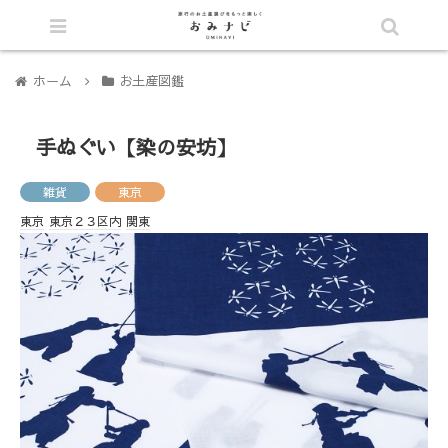
シェア
ホーム
お土産図鑑
手ぬぐい【染の安坊】
雑貨
東京
東京
東京２３区内
関東