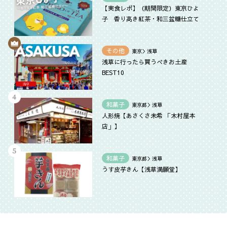
【実食レポ】（期間限定）東京ひよ
子 香り高き紅茶・和三盆糖仕立て
その他
東京＞浅草
浅草に行ったら買うべきお土産
BEST10
和菓子
東京都＞浅草
人形焼【あさくさ未希 「木村屋本
店」】
和菓子
東京都＞浅草
うす皮芋きん【浅草満願堂】