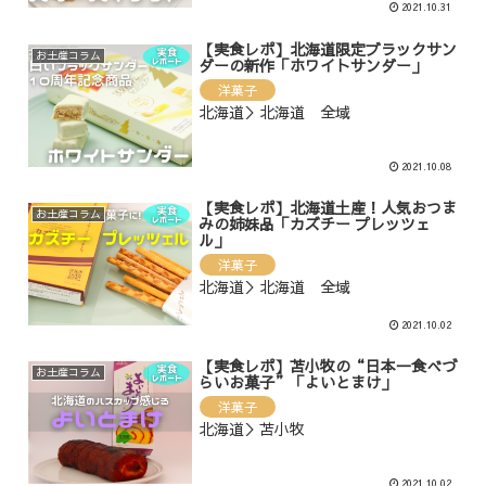
2021.10.31
【実食レポ】北海道限定ブラックサン
お土産コラム
ダーの新作「ホワイトサンダー」
洋菓子
北海道＞北海道 全域
2021.10.08
【実食レポ】北海道土産！人気おつま
お土産コラム
みの姉妹品「カズチー プレッツェ
ル」
洋菓子
北海道＞北海道 全域
2021.10.02
【実食レポ】苫小牧の“日本一食べづ
お土産コラム
らいお菓子”「よいとまけ」
洋菓子
北海道＞苫小牧
2021.10.02