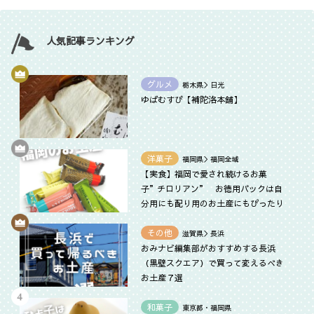
人気記事ランキング
グルメ
栃木県＞日光
ゆばむすび【補陀洛本舗】
洋菓子
福岡県＞福岡全域
【実食】福岡で愛され続けるお菓
子”チロリアン” お徳用パックは自
分用にも配り用のお土産にもぴったり
その他
滋賀県＞長浜
おみナビ編集部がおすすめする長浜
（黒壁スクエア）で買って変えるべき
お土産７選
和菓子
東京都・福岡県