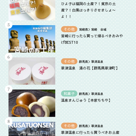
ひよ子は福岡の土産？！東京の土
産？！白黒はっきりさせましょ〜
よ！！
その他
宮崎県＞宮崎 全域
宮崎に行ったら買って帰るべきおみや
げBEST10
その他
群馬県＞草津温泉
草津温泉 湯の花【群馬県草津町】
和菓子
群馬県＞草津温泉
温泉まんじゅう【本家ちちや】
その他
群馬県＞草津温泉
草津温泉に行ったら買うべきお土産