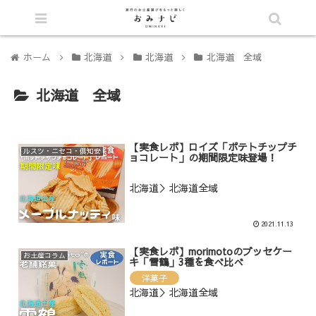
シェア
ホーム
北海道
北海道
北海道 全域
北海道 全域
【実食レポ】ロイズ「ポテトチップチ
ルスツ・ニセコ・倶知安
ョコレート」の期間限定味登場！
北海道＞北海道全域
2021.11.13
【実食レポ】morimotoのブッセケー
お土産コラム
キ「雪鶴」3種を食べ比べ
洋菓子
北海道＞北海道全域