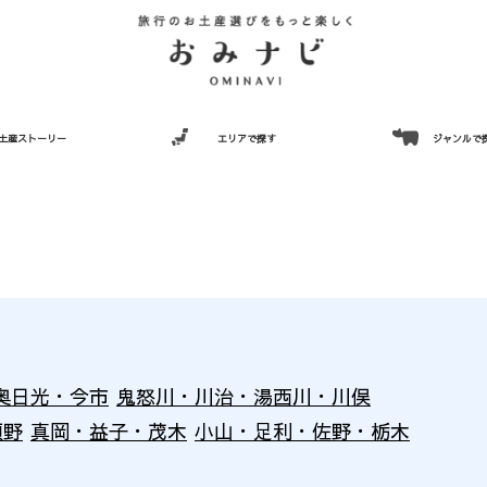
土産ストーリー
エリアで探す
ジャンルで
奥日光・今市
鬼怒川・川治・湯西川・川俣
須野
真岡・益子・茂木
小山・足利・佐野・栃木