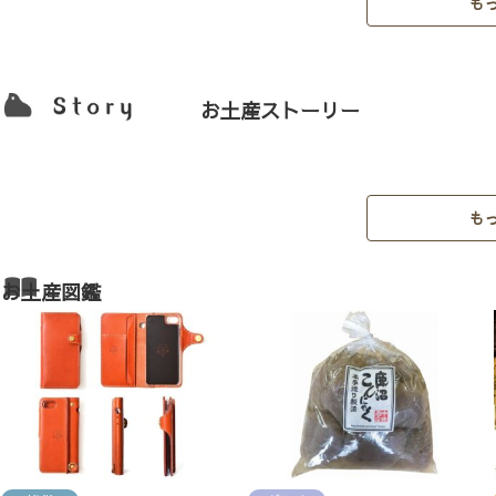
も
お土産ストーリー
も
お土産図鑑