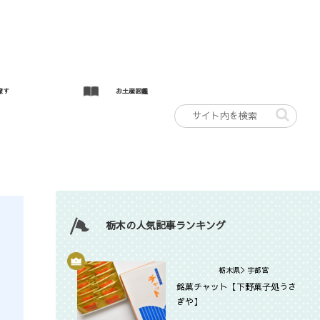
探す
お土産図鑑
栃木の人気記事ランキング
栃木県＞宇都宮
銘菓チャット【下野菓子処うさ
ぎや】