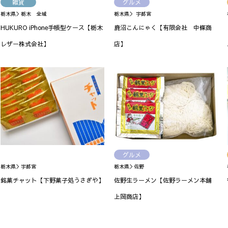
雑貨
グルメ
栃木県＞栃木 全域
栃木県＞ 宇都宮
HUKURO iPhone手帳型ケース【栃木
鹿沼こんにゃく【有限会社 中條商
レザー株式会社】
店】
グルメ
栃木県＞宇都宮
栃木県＞佐野
銘菓チャット【下野菓子処うさぎや】
佐野生ラーメン【佐野ラーメン本舗
上岡商店】