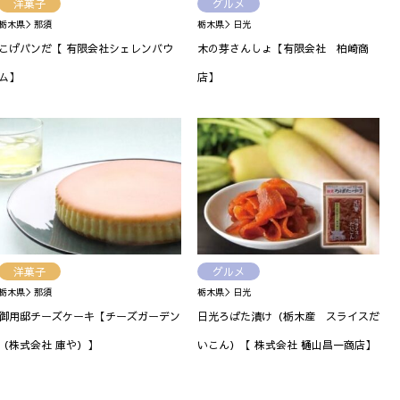
洋菓子
グルメ
栃木県＞那須
栃木県＞日光
こげパンだ【 有限会社シェレンバウ
木の芽さんしょ【有限会社 柏崎商
ム】
店】
洋菓子
グルメ
栃木県＞那須
栃木県＞日光
御用邸チーズケーキ【チーズガーデン
日光ろばた漬け（栃木産 スライスだ
（株式会社 庫や）】
いこん）【 株式会社 樋山昌一商店】