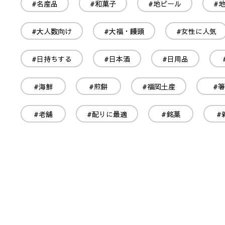
#名産品
#和菓子
#地ビール
#
#大人数向け
#大福・饅頭
#女性に人気
#日持ちする
#日本酒
#日用品
#海鮮
#煎餅
#福岡土産
#箸
#老舗
#配りに最適
#銘菓
#