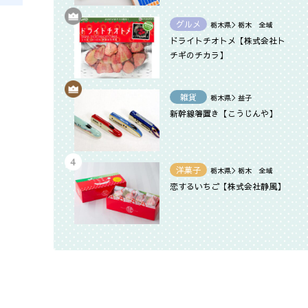
グルメ
栃木県＞栃木 全域
ドライトチオトメ【株式会社ト
チギのチカラ】
雑貨
栃木県＞益子
新幹線箸置き【こうじんや】
洋菓子
栃木県＞栃木 全域
恋するいちご【株式会社静風】