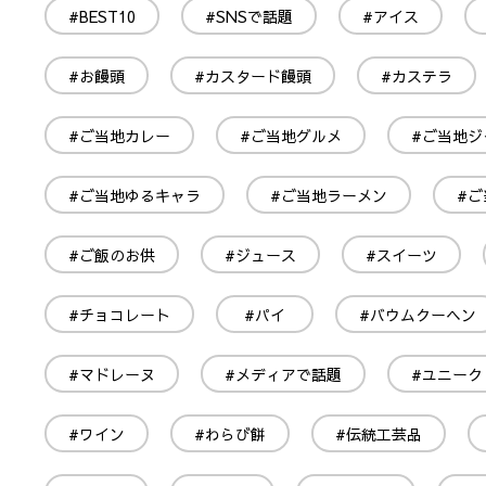
#BEST10
#SNSで話題
#アイス
#お饅頭
#カスタード饅頭
#カステラ
#ご当地カレー
#ご当地グルメ
#ご当地ジ
#ご当地ゆるキャラ
#ご当地ラーメン
#ご
#ご飯のお供
#ジュース
#スイーツ
#チョコレート
#パイ
#バウムクーヘン
#マドレーヌ
#メディアで話題
#ユニーク
#ワイン
#わらび餅
#伝統工芸品