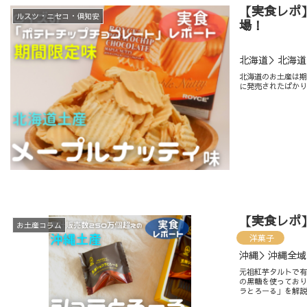
【実食レポ
ルスツ・ニセコ・倶知安
場！
北海道＞北海道
北海道のお土産は期
に発売されたばかり
【実食レポ
お土産コラム
洋菓子
沖縄＞沖縄全域
元祖紅芋タルトで
の黒糖を使っており
ラとろーる」を解説し