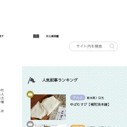
探す
お土産図鑑
人気記事ランキング
われ
る人
グルメ
お土
栃木県＞日光
り寄
ゆばむすび【補陀洛本舗】
.20