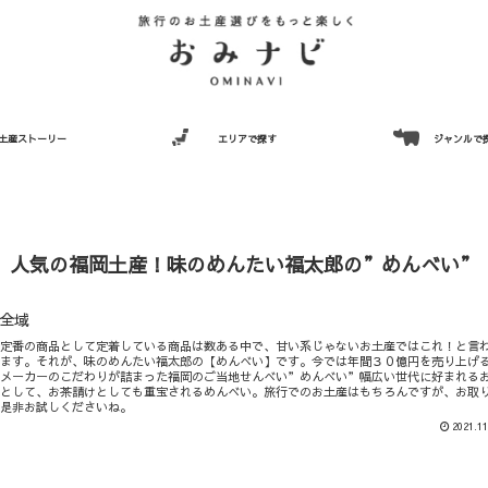
土産ストーリー
エリアで探す
ジャンルで
】人気の福岡土産！味のめんたい福太郎の”めんべい”
全域
心定番の商品として定着している商品は数ある中で、甘い系じゃないお土産ではこれ！と言
ります。それが、味のめんたい福太郎の【めんべい】です。今では年間３０億円を売り上げ
、メーカーのこだわりが詰まった福岡のご当地せんべい”めんべい”幅広い世代に好まれる
みとして、お茶請けとしても重宝されるめんべい。旅行でのお土産はもちろんですが、お取
で是非お試しくださいね。
2021.11