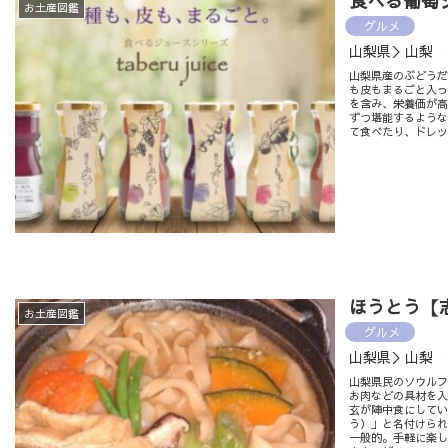
食べる葡萄ジ
お土産図鑑
グルメ
山梨県＞山梨 
山梨県産のぶどう
も皮もまるごと入
を含み、栄養価が
ずつ堪能するよう
て食べたり、ドレ
ほうとう【
お土産図鑑
グルメ
山梨県＞山梨 
山梨県民のソウル
お肉などの具材を
玄が陣中食にして
う）」と名付けら
一般的。手軽に楽し