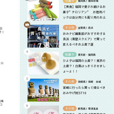
洋菓子
福岡県＞福岡全域
【実食】福岡で愛され続けるお
菓子”チロリアン” お徳用パ
ックは自分用にも配り用のお土
産にもぴったり
その他
滋賀県＞長浜
日
す！
おみナビ編集部がおすすめする
長浜（黒壁スクエア）で買って
変えるべきお土産７選
和菓子
東京都・福岡県
ひよ子は福岡の土産？！東京の
.13
土産？！白黒はっきりさせまし
ょ〜よ！！
その他
宮崎県＞宮崎 全域
宮崎に行ったら買って帰るべき
おみやげBEST10
県産
コ
その他
群馬県＞草津温泉