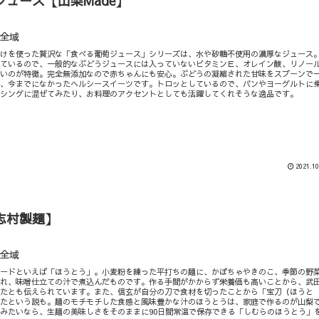
ュース【山梨Made】
全域
だけを使った贅沢な「食べる葡萄ジュース」シリーズは、水や砂糖不使用の濃厚なジュース
っているので、一般的なぶどうジュースには入っていないビタミンＥ、オレイン酸、リノー
高いのが特徴。完全無添加なので赤ちゃんにも安心。ぶどうの凝縮された甘味をスプーンで
な、今までになかったヘルシースイーツです。トロッとしているので、パンやヨーグルトに
ッシングに混ぜてみたり、お料理のアクセントとしても活躍してくれそうな逸品です。
2021.10
志村製麺】
全域
フードといえば「ほうとう」。小麦粉を練った平打ちの麺に、かぼちゃやきのこ、季節の野
入れ、味噌仕立ての汁で煮込んだものです。作る手間がかからず栄養価も高いことから、武
いたとも伝えられています。また、信玄が自分の刀で食材を切ったことから「宝刀（ほうと
れたという説も。麺のモチモチした食感と風味豊かな汁のほうとうは、家庭で作るのが山梨
みたいなら、生麺の美味しさをそのままに90日間常温で保存できる「しむらのほうとう」