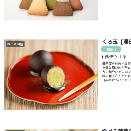
くろ玉【澤
お土産図鑑
和菓子
山梨県＞山梨 
澤田屋を代表する
良質な原材料が手
う。艶やかでコロ
練の職人さんたち
日本茶にもぴった