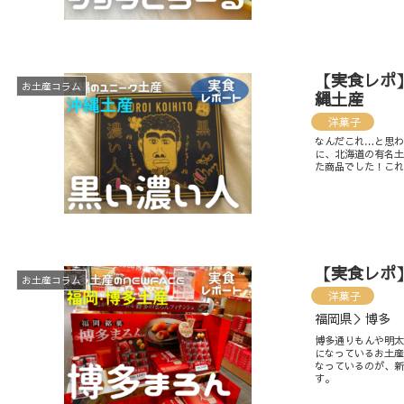
【実食レポ
お土産コラム
縄土産
洋菓子
なんだこれ…と思
に、北海道の有名
た商品でした！こ
【実食レポ
お土産コラム
洋菓子
福岡県＞博多
博多通りもんや明
になっているお土
なっているのが、
す。