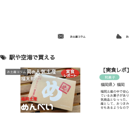
お土産コラム
お
駅や空港で買える
【実食レポ
お土産コラム
和菓子
福岡県＞福岡 
福岡土産の中で安
ているお菓子があ
気商品となっった
産として、おつま
せもあるようなの