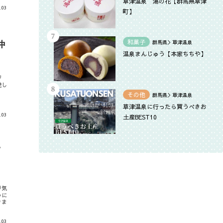
草津温泉 湯の花【群馬県草津
.03
町】
沖
和菓子
群馬県＞草津温泉
温泉まんじゅう【本家ちちや】
ジ
発し
その他
群馬県＞草津温泉
草津温泉に行ったら買うべきお
.03
土産BEST10
”
り気
うに
きま
.03