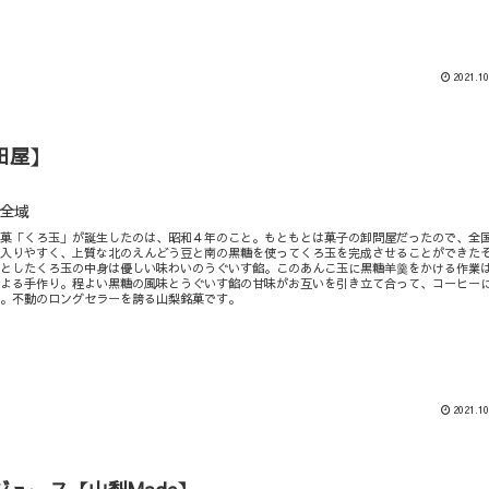
2021.10
田屋】
全域
銘菓「くろ玉」が誕生したのは、昭和４年のこと。もともとは菓子の卸問屋だったので、全
に入りやすく、上質な北のえんどう豆と南の黒糖を使ってくろ玉を完成させることができた
ンとしたくろ玉の中身は優しい味わいのうぐいす餡。このあんこ玉に黒糖羊羹をかける作業
による手作り。程よい黒糖の風味とうぐいす餡の甘味がお互いを引き立て合って、コーヒー
り。不動のロングセラーを誇る山梨銘菓です。
2021.10