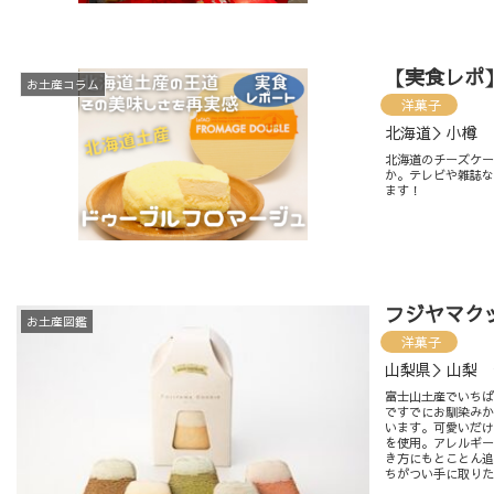
【実食レポ
お土産コラム
洋菓子
北海道＞小樽
北海道のチーズケ
か。テレビや雑誌
ます！
フジヤマクッキ
お土産図鑑
洋菓子
山梨県＞山梨 
富士山土産でいちば
ですでにお馴染み
います。可愛いだけ
を使用。アレルギ
き方にもとことん
ちがつい手に取り