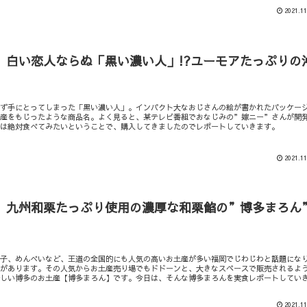
2021.11
】白い恋人ならぬ「黒い濃い人」!?ユーモアたっぷりの
わず手にとってしまった「黒い濃い人」。インパクト大なおじさんの絵が書かれたパッケー
土産をもじったような商品名。よく見ると、某テレビ番組でおなじみの”嫁ニー”さんが開
れは絶対食べてみたいということで、購入してきましたのでレポートしていきます。
2021.11
】九州和栗たっぷり使用の濃厚な和栗餡の”博多まろん
太子、めんべいなど、王道の全国的にも人気の高いお土産が多い福岡でじわじわと話題にな
産があります。その人気からお土産売り場でもドドーンと、大きなスペースで販売されるよ
新しい博多のお土産【博多まろん】です。今日は、そんな博多まろんを実食レポートしてい
2021.11