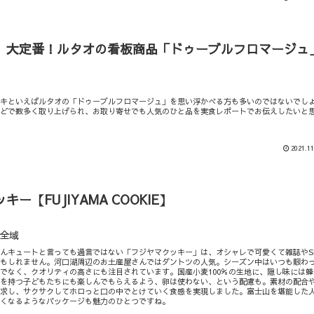
】大定番！ルタオの看板商品「ドゥーブルフロマージュ
ーキといえばルタオの「ドゥーブルフロマージュ」を思い浮かべる方も多いのではないでし
などで数多く取り上げられ、お取り寄せでも人気のひと品を実食レポートでお伝えしたいと
2021.11
ー【FUJIYAMA COOKIE】
全域
んキュートと言っても過言ではない「フジヤマクッキー」は、オシャレで可愛くて雑誌やS
かもしれません。河口湖周辺のお土産屋さんではダントツの人気。シーズン中はいつも賑わ
でなく、クオリティの高さにも注目されています。国産小麦100％の生地に、隠し味には蜂
ーを持つ子どもたちにも楽しんでもらえるよう、卵は使わない、という配慮も。素材の配合
追求し、サクサクしてホロっと口の中でとけていく食感を実現しました。富士山を堪能した
たくなるようなパッケージも魅力のひとつですね。