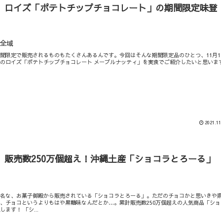
】ロイズ「ポテトチップチョコレート」の期間限定味登
全域
間限定で販売されるものもたくさんあるんです。今回はそんな期間限定品のひとつ、11月1
のロイズ「ポテトチップチョコレート メープルナッティ」を実食でご紹介したいと思いま
2021.11
】販売数250万個超え！沖縄土産「ショコラとろーる」
有名な、お菓子御殿から販売されている「ショコラとろーる」。ただのチョコかと思いきや
、チョコというよりもはや黒糖味なんだとか…。累計販売数250万個超えの人気商品「ショ
ます！ 「シ...