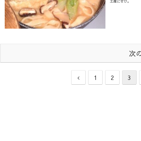
土産にぜひ。
次
1
2
3