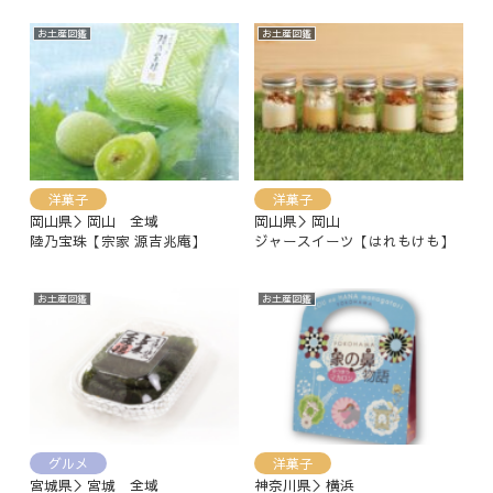
お土産図鑑
お土産図鑑
洋菓子
洋菓子
岡山県＞岡山 全域
岡山県＞岡山
陸乃宝珠【‎宗家 源吉兆庵】
ジャースイーツ【はれもけも】
お土産図鑑
お土産図鑑
グルメ
洋菓子
宮城県＞宮城 全域
神奈川県＞横浜