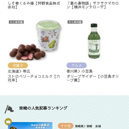
しそ巻くるみ揚【狩野食品株式
「象の鼻物語」サクサクマカロ
会社】
ン【横浜モンテローザ】
お土産図鑑
お土産図鑑
洋菓子
グルメ
北海道＞帯広
香川県＞小豆島
ストロベリーチョコミルク【六
オリーブサイダー【小豆島オリ
花亭】
ーブ園】
宮崎の人気記事ランキング
その他
宮崎県＞宮崎 全域