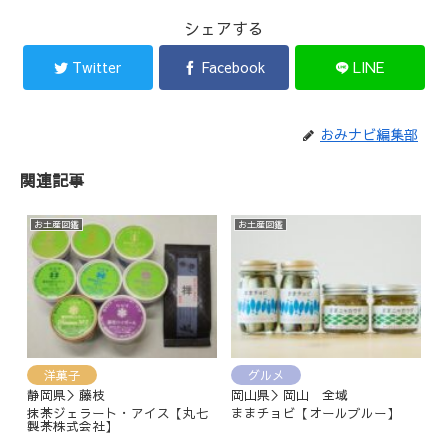
シェアする
Twitter
Facebook
LINE
おみナビ編集部
関連記事
お土産図鑑
お土産図鑑
洋菓子
グルメ
静岡県＞藤枝
岡山県＞岡山 全域
抹茶ジェラート・アイス【丸七
ままチョビ【オールブルー】
製茶株式会社】