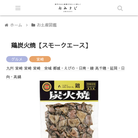
シェア
ホーム
お土産図鑑
鶏炭火焼【スモークエース】
グルメ
宮崎
九州
宮崎
宮崎
宮崎 全域
都城・えびの・日南・綾
高千穂・延岡・日
向・高鍋