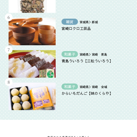
雑貨
宮城県＞都城
宮崎ロクロ工芸品
和菓子
宮崎県＞宮崎 青島
青島ういろう【三松ういろう】
和菓子
宮崎県＞宮崎 全域
からいもだんご【味のくらや】