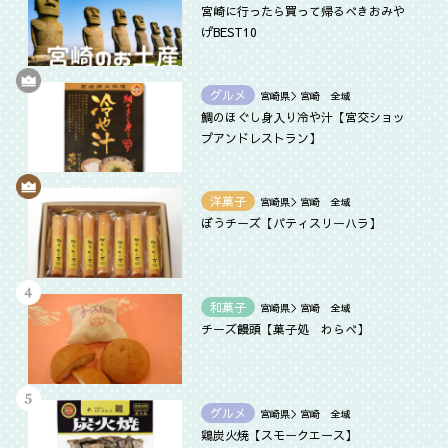
宮崎に行ったら買って帰るべきおみや
げBEST10
グルメ
宮崎県＞宮崎 全域
鯛のほぐし身入り冷や汁【‎宮交ショッ
プアンドレストラン】
洋菓子
宮崎県＞宮崎 全域
ぼうチーズ【パティスリーハラ】
和菓子
宮崎県＞宮崎 全域
チーズ饅頭【菓子処 わらべ】
グルメ
宮崎県＞宮崎 全域
鶏炭火焼【スモークエース】